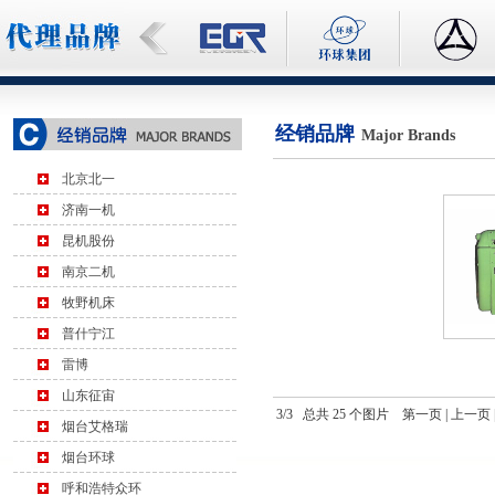
经销品牌
Major Brands
北京北一
济南一机
昆机股份
南京二机
牧野机床
普什宁江
雷博
山东征宙
3/3 总共 25 个图片
第一页
|
上一页
烟台艾格瑞
烟台环球
呼和浩特众环