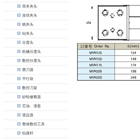
筒夹夹头
攻丝夹头
铣夹头
钻夹头
分度头
机械分度头
数控分度头
麿刀器
平行块
数控刀架
砂轮修整器
芯油、涨套
巡边器
整体数控工具
钻接杆