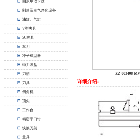
四爪单动卡盘
制冷及空气净化设备
油缸、气缸
V型夹具
5C夹具
车刀
冲子成型器
磁力吸盘
ZZ-003408
刀柄
详细介绍:
刀具
倒角机
顶尖
工作台
精密平口钳
快换刀架
量具