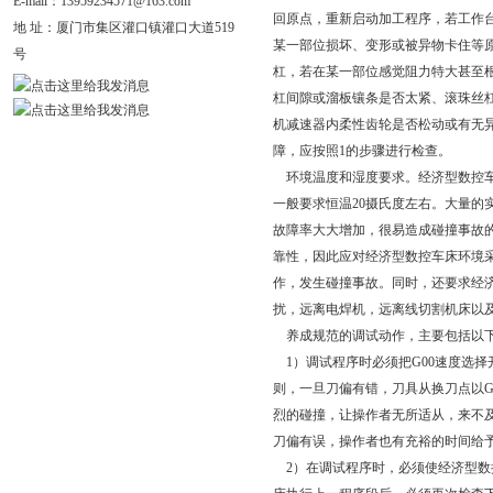
E-mail：
13959234571@163.com
回原点，重新启动加工程序，若工作
地 址：
厦门市集区灌口镇灌口大道519
某一部位损坏、变形或被异物卡住等
号
杠，若在某一部位感觉阻力特大甚至
杠间隙或溜板镶条是否太紧、滚珠丝
机减速器内柔性齿轮是否松动或有无
障，应按照1的步骤进行检查。
环境温度和湿度要求。经济型数控车
一般要求恒温20摄氏度左右。大量的
故障率大大增加，很易造成碰撞事故
靠性，因此应对经济型数控车床环境
作，发生碰撞事故。同时，还要求经
扰，远离电焊机，远离线切割机床以
养成规范的调试动作，主要包括以
1）调试程序时必须把G00速度选择
则，一旦刀偏有错，刀具从换刀点以G
烈的碰撞，让操作者无所适从，来不
刀偏有误，操作者也有充裕的时间给
2）在调试程序时，必须使经济型数